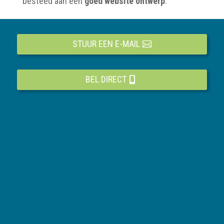
besteed aan een
goed website ontwerp
.
STUUR EEN E-MAIL
BEL DIRECT